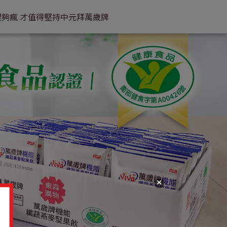
理
夠瘋 才值得堅持
中元拜萬歲牌