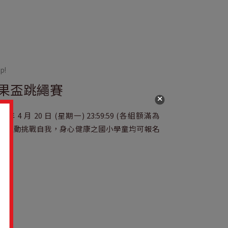
p!
果盃跳繩賽
 年 4 月 20 日 (星期一) 23:59:59 (各組額滿為
熱愛運動挑戰自我，身心健康之國小學童均可報名