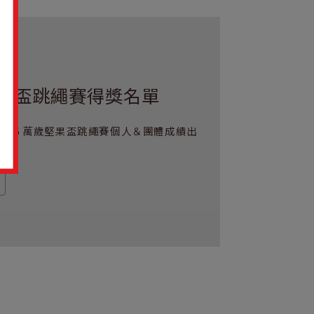
p!
果盃跳繩賽得獎名單
ump!2026 萬歲堅果盃跳繩賽個人＆團體成績出