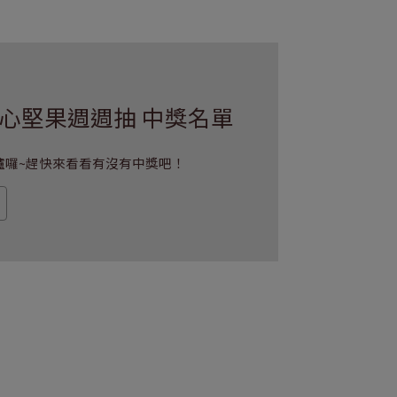
6安心堅果週週抽 中獎名單
爐囉~趕快來看看有沒有中獎吧！