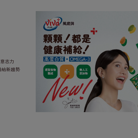
拚意志力
補給新趨勢