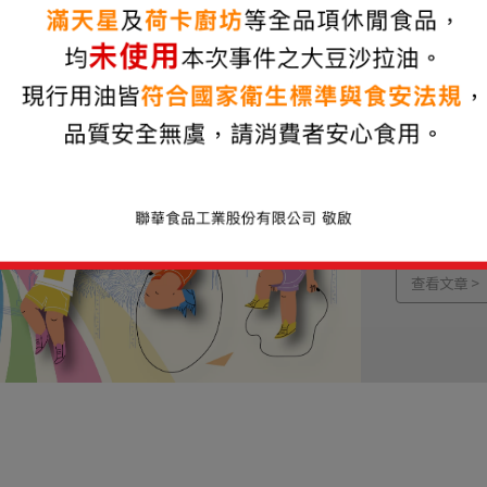
2026 Viva Jum
萬歲堅
Let's J
爐囉！
查看文章 >