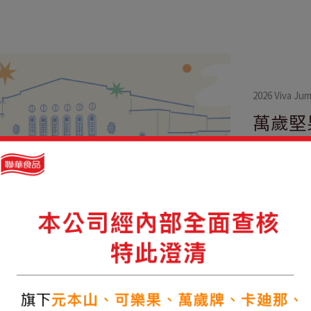
2026 Viva Jum
萬歲堅
即日起至2026
止)，全國
參加！
查看文章 >