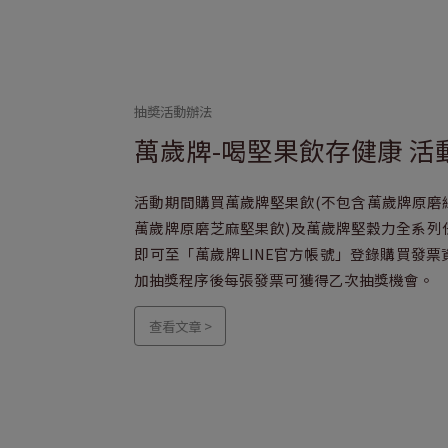
抽奬活動辦法
萬歲牌-喝堅果飲存健康 活
活動期間購買萬歲牌堅果飲(不包含萬歲牌原磨
萬歲牌原磨芝麻堅果飲)及萬歲牌堅穀力全系列
即可至「萬歲牌LINE官方帳號」登錄購買發票
加抽獎程序後每張發票可獲得乙次抽獎機會。
查看文章 >