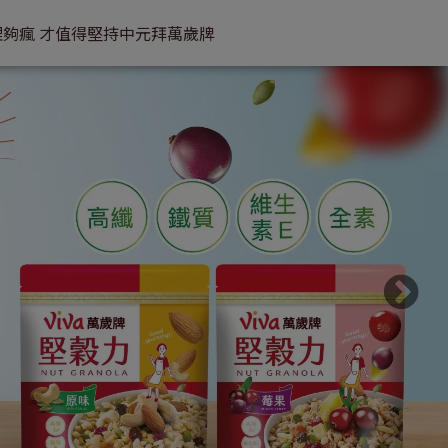
理
夠瘋 才值得堅持
中元拜萬歲牌