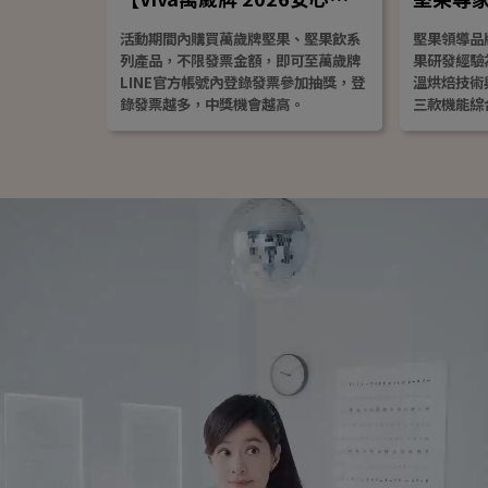
精準補充不再拚意志力 看準
活動期間內購買萬歲牌堅果、堅果飲系
堅果領導品
列產品，不限發票金額，即可至萬歲牌
果研發經驗
LINE官方帳號內登錄發票參加抽獎，登
溫烘焙技術
錄發票越多，中獎機會越高。
三款機能綜
（Omeg
白質）」，
養添加劑，
方式完成每