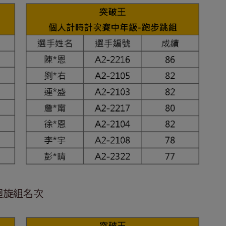
迴旋組名次