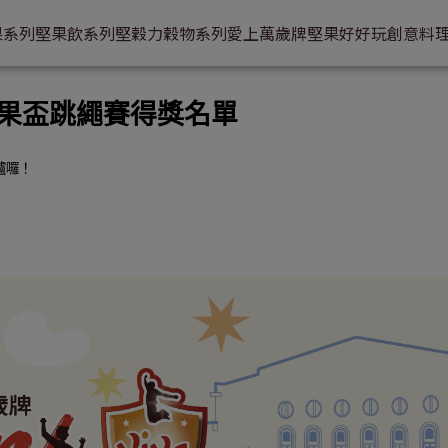
果系列
堅果飲系列
堅穀力穀物系列
愛上萬歲牌
堅果好好玩
創意料
 萬歲堅果盃跳繩賽得獎名單
出爐囉！