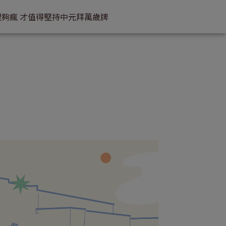
理
夠瘋 才值得堅持
中元拜萬歲牌