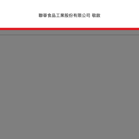
「
NEW
」
將定期透過電子報發送新品
想要得到本站的第一手資訊嗎 ?
快點留下信箱訂閱我們的電子報吧 !
訂閱