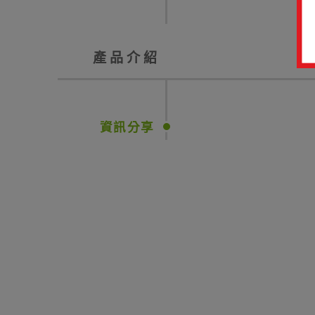
產品介紹
資訊分享
※ hotmail會阻擋信件，不建議使用。
立即訂閱
取消