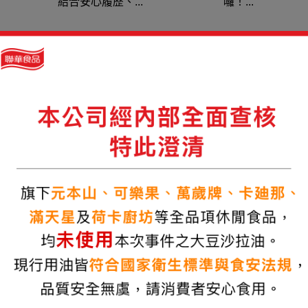
結合安心履歷、...
囉！...