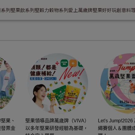
果系列
堅果飲系列
堅穀力穀物系列
愛上萬歲牌
堅果好好玩
創意料
牌堅果、
堅果領導品牌萬歲牌（VIVA）
Let's Jump!2
限發票金
以多年堅果研發經驗為基礎，
繩賽個人＆團體