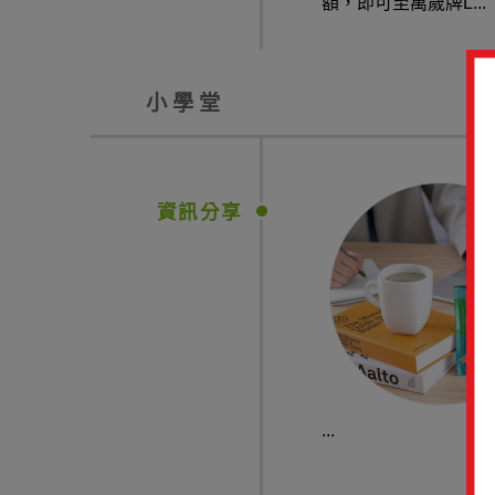
額，即可至萬歲牌L...
小學堂
資訊分享
...