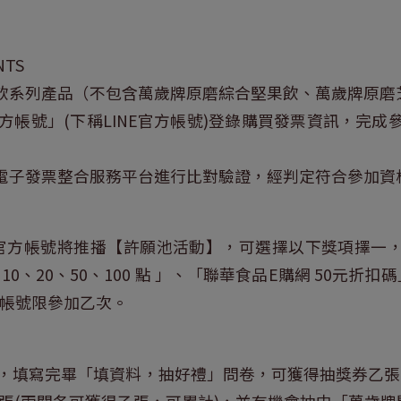
TS
飲系列產品（不包含萬歲牌原磨綜合堅果飲、萬歲牌原磨芝
官方帳號」(下稱LINE官方帳號)登錄購買發票資訊，完
電子發票整合服務平台進行比對驗證，經判定符合參加資
E官方帳號將推播【許願池活動】，可選擇以下獎項擇一，選擇
NTS 10、20、50、100 點 」、「聯華食品E購網 50
E帳號限參加乙次。
」，填寫完畢「填資料，抽好禮」問卷，可獲得抽獎券乙