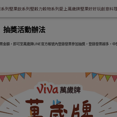
果系列
堅果飲系列
堅穀力穀物系列
愛上萬歲牌
堅果好好玩
創意料
華】抽奬活動辦法
票金額，即可至萬歲牌LINE官方帳號內登錄發票參加抽獎，登錄發票越多，中