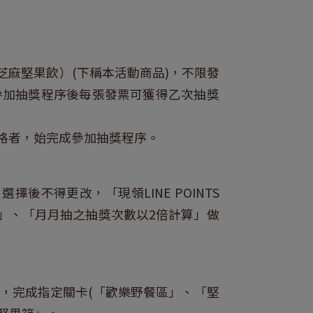
麻堅果飲）(下稱本活動商品)，不限發
成參加抽獎程序後每張發票可獲得乙次抽獎
格者，始完成參加抽獎程序。
後不得更改，「現領LINE POINTS
元折扣碼」、「月月抽之抽獎次數以2倍計算」做
張，完成指定關卡(「歡樂野餐區」、「堅