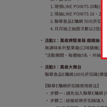
1. 現領LINE POINTS 20點(
2. 現抽LINE POINTS 10、2
3. 聯華食品E購網 50元折扣碼
4. 月月抽之抽獎次數以2倍計
•
活動2：萬歲牌堅果箱 週週抽 5
無調味系列堅果箱(口味隨機)1箱(1
*活動期間，每週抽5名，共抽出
•
活動3：萬歲大舞台
聯華食品E購網100元折扣碼(價值
【聯華E購網折扣碼使用辦法】
• 步驟一 : 請先加入聯華E購網
(
• 步驟二 : 結帳前將折扣碼填