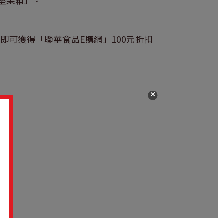
堅果箱」。
即可獲得「聯華食品E購網」100元折扣