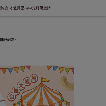
理
夠瘋 才值得堅持
中元拜萬歲牌
獎機會越高。