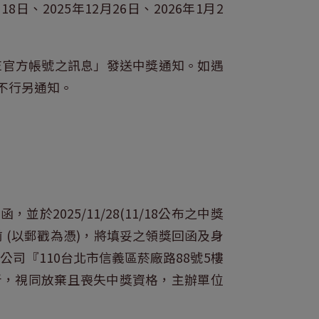
月18日、2025年12月26日、2026年1月2
NE官方帳號之訊息」發送中獎通知。如遇
不行另通知。
2025/11/28(11/18公布之中獎
獎人) 以前 (以郵戳為憑)，將填妥之領獎回函及身
司『110台北市信義區菸廠路88號5樓
者，視同放棄且喪失中獎資格，主辦單位