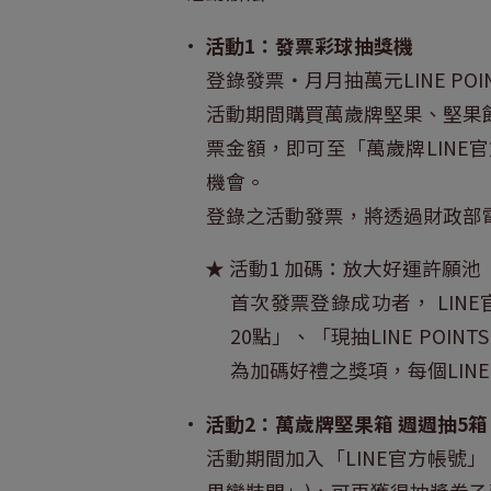
•
活動1：發票彩球抽獎機
登錄發票・月月抽萬元LINE POIN
活動期間購買萬歲牌堅果、堅果
票金額，即可至「萬歲牌LINE
機會。
登錄之活動發票，將透過財政部
★ 活動1 加碼：放大好運許願池
首次發票登錄成功者， LIN
20點」、「現抽LINE POI
為加碼好禮之獎項，每個LIN
•
活動2：萬歲牌堅果箱 週週抽5箱
活動期間加入「LINE官方帳號