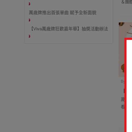
＆團體
Hot
萬歲牌推出首張單曲 賦予全新面貌
Hot
【Viva萬歲牌狂歡嘉年華】抽奬活動辦法
Hot
By 
【V
萬歲
看看自