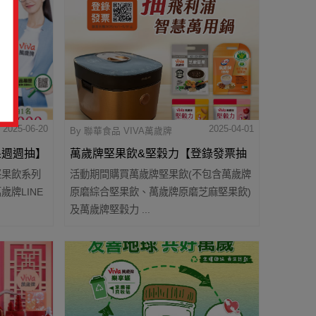
2025-06-20
2025-04-01
By 聯華食品 VIVA萬歲牌
堅果週週抽】
萬歲牌堅果飲&堅穀力【登錄發票抽
堅果飲系列
活動期間購買萬歲牌堅果飲(不包含萬歲牌
好禮】 活動辦法
牌LINE
原磨綜合堅果飲、萬歲牌原磨芝麻堅果飲)
及萬歲牌堅穀力 ...