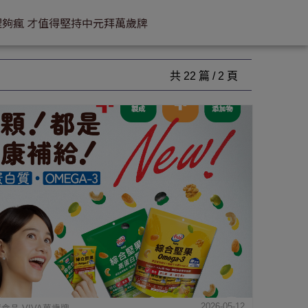
理
夠瘋 才值得堅持
中元拜萬歲牌
共 22 篇 / 2 頁
2026-05-12