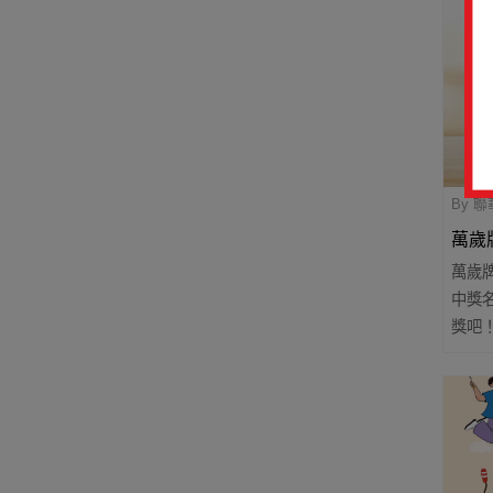
By 
萬歲
萬歲
好禮
中獎
獎吧！ 