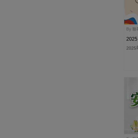
By 
202
202