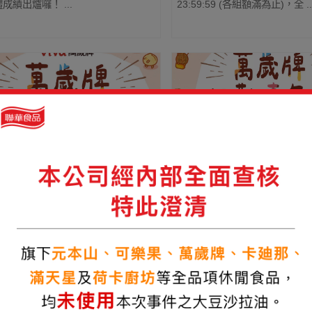
成績出爐囉！ ...
23:59:59 (各組額滿為止)，全 ..
2026-02-03
聯華食品 VIVA萬歲牌
By 聯華食品 VIVA萬歲牌
iva萬歲牌狂歡嘉年華】中獎名單
【Viva萬歲牌狂歡嘉年華
牌狂歡嘉年華中獎名單出爐囉~趕快來
活動期間內購買萬歲牌堅果、
辦法
己有沒有中獎吧！ ...
產品，不限發票金額，即可至萬歲
官方帳號內登錄 ...