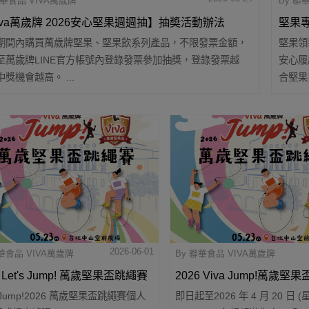
聯華食品 VIVA萬歲牌
By 聯
iva萬歲牌 2026安心堅果週週抽】抽奬活動辦法
堅果
期間內購買萬歲牌堅果、堅果飲系列產品，不限發票金額，
堅果領
精準補
至萬歲牌LINE官方帳號內登錄發票參加抽獎，登錄發票越
安心履
蛋白
獎機會越高。 ...
合堅果
2026-06-01
聯華食品 VIVA萬歲牌
By 聯華食品 VIVA萬歲牌
6 Let's Jump! 萬歲堅果盃跳繩賽
2026 Viva Jump!萬歲堅
's Jump!2026 萬歲堅果盃跳繩賽個人
即日起至2026 年 4 月 20 日 (
名單