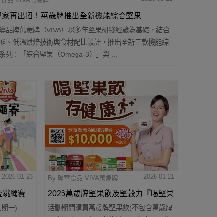
華食品 VIVA萬歲牌
專家再出招！萬歲牌推出全新機能綜合堅果
導品牌萬歲牌（VIVA）以多年堅果研發經驗為基礎，結合
充不再拚意志力 看準健康需求升級 Omega-3與高
歷、低溫烘焙技術與食材配比設計，推出全新三款機能綜
成日常補給新趨勢
系列：「綜合堅果（Omega-3）」與 ...
2026-01-23
2026-01-21
By 聯華食品 VIVA萬歲牌
果盃跳繩賽
2026萬歲牌堅果飲及堅穀力『喝堅果
星期一)
活動期間購買萬歲牌堅果飲(不包含萬歲牌
飲存健康』抽獎活動