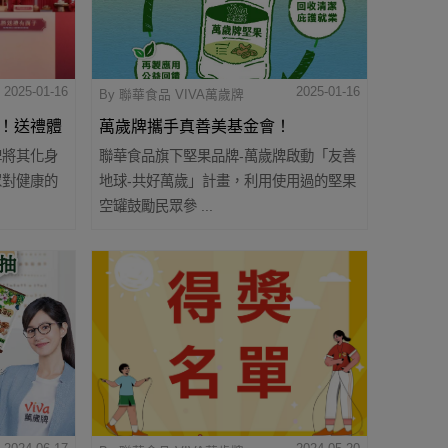
2025-01-16
2025-01-16
By 聯華食品 VIVA萬歲牌
！送禮體
萬歲牌攜手真善美基金會！
牌將其化身
聯華食品旗下堅果品牌-萬歲牌啟動「友善
推綠色環保計畫盼帶動社會共榮
眾對健康的
地球-共好萬歲」計畫，利用使用過的堅果
富新春禮盒
空罐鼓勵民眾參 ...
迎新年 開