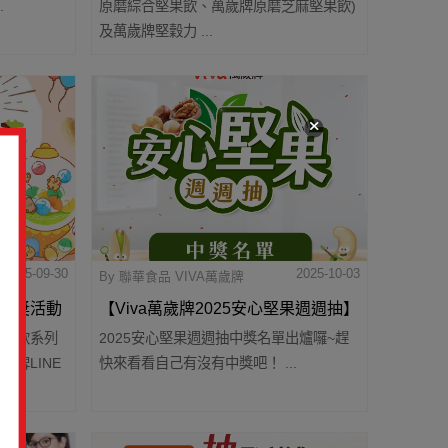
.
原磨綜合堅果飲、萬歲牌原磨芝麻堅果飲)
及萬歲牌堅穀力 ...
2025-09-30
2025-10-03
By 聯華食品 VIVA萬歲牌
】抽奬活動
【Viva萬歲牌2025安心堅果週週抽】
堅果飲系列
2025安心堅果週週抽中獎名單出爐囉~趕
中獎名單
牌LINE
快來看看自己有沒有中獎吧！ ...