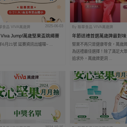
2025-06-03
聯華食品 VIVA萬歲牌
By 聯華食品 VIVA萬歲牌
5 Viva Jump!萬歲堅果盃跳繩賽
年節送禮首選萬歲牌最對味
5年6月21號 延賽資訊出爐囉~ ...
堅果不再只是健康零食，萬歲
面心意高
為送禮最佳選擇！除了滿足大
萬歲牌堅果宇宙超展開 豐
追求外，萬歲牌更洞 ...
健康美味 老少咸宜全收買
團聚代言人Janet揮毫書寫
創春節送禮新風潮