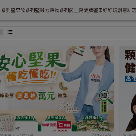
果系列
堅果飲系列
堅穀力穀物系列
愛上萬歲牌
堅果好好玩
創意料
2026-06-24