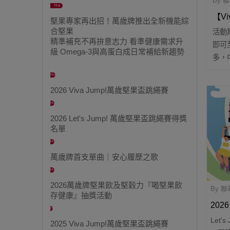
By 
Hot
【V
堅果專家再出招！萬歲牌推出全新機能綜
合堅果
活動
精準補充不再拚意志力 看準健康需求升
即可
級 Omega-3與高蛋白成日常補給新趨勢
多，中
Hot
2026 Viva Jump!萬歲堅果盃跳繩賽
Hot
2026 Let's Jump! 萬歲堅果盃跳繩賽得獎
名單
Hot
萬歲牌首支單曲｜安心履歷之歌
Hot
2026萬歲牌堅果飲及堅穀力『喝堅果飲
By 
存健康』抽獎活動
202
Hot
Let
得獎
2025 Viva Jump!萬歲堅果盃跳繩賽