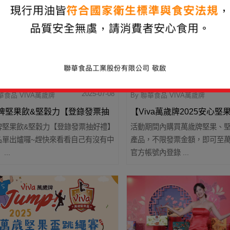
2025-07-08
聯華食品 VIVA萬歲牌
By 聯華食品 VIVA萬歲牌
牌堅果飲&堅穀力【登錄發票抽
【Viva萬歲牌2025安心
牌堅果飲&堅穀力【登錄發票抽好禮】
活動期間內購買萬歲牌堅果、
】 中獎名單
抽奬活動辦法
名單出爐囉~趕快來看看自己有沒有中
產品，不限發票金額，即可至萬歲
...
官方帳號內登錄 ...